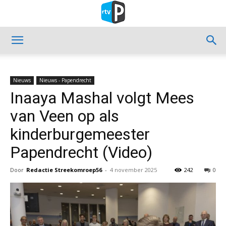
Nieuws
Nieuws - Papendrecht
Inaaya Mashal volgt Mees
van Veen op als
kinderburgemeester
Papendrecht (Video)
Door
Redactie Streekomroep56
-
4 november 2025
242
0