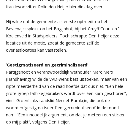
fractievoorzitter Rolin den Heijer hier dinsdag over.
Hij wilde dat de gemeente als eerste optreedt op het
Beverwijcksplein, op het Bagijnhof, bij het Cruyff Court en ’t
Koeienveld in Stadspolders. Toch schrapte Den Heijer deze
locaties uit de motie, zodat de gemeente zelf de
overlastlocaties kan vaststellen.
‘Gestigmatiseerd en gecriminaliseerd’
Partijgenoot en verantwoordelijk wethouder Marc Merx
(Handhaving) wilde de VVD-wens best uitzoeken, maar van een
nipte meerderheid van de raad hoefde dat dus niet. “Een hele
grote groep fatbikegebruikers wordt over één kam geschoren”,
vindt GroenLinks-raadslid Necdet Burakçin, die ook de
woorden ‘gestigmatiseerd’ en ‘gecriminaliseerd’ in de mond
nam. “Een inhoudelijk argument, omdat je meteen een sticker
op mij plakt”, volgens Den Heijer.