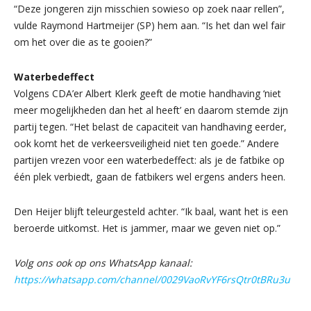
“Deze jongeren zijn misschien sowieso op zoek naar rellen”,
vulde Raymond Hartmeijer (SP) hem aan. “Is het dan wel fair
om het over die as te gooien?”
Waterbedeffect
Volgens CDA’er Albert Klerk geeft de motie handhaving ‘niet
meer mogelijkheden dan het al heeft’ en daarom stemde zijn
partij tegen. “Het belast de capaciteit van handhaving eerder,
ook komt het de verkeersveiligheid niet ten goede.” Andere
partijen vrezen voor een waterbedeffect: als je de fatbike op
één plek verbiedt, gaan de fatbikers wel ergens anders heen.
Den Heijer blijft teleurgesteld achter. “Ik baal, want het is een
beroerde uitkomst. Het is jammer, maar we geven niet op.”
Volg ons ook op ons WhatsApp kanaal:
https://whatsapp.com/channel/0029VaoRvYF6rsQtr0tBRu3u