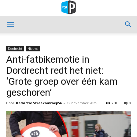
Dordrecht
Nieuws
Anti-fatbikemotie in
Dordrecht redt het niet:
‘Grote groep over één kam
geschoren’
Door
Redactie Streekomroep56
-
12 november 2025
260
0