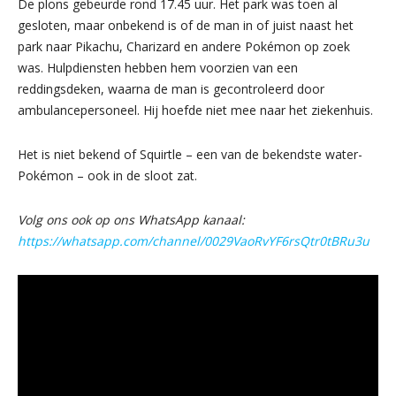
De plons gebeurde rond 17.45 uur. Het park was toen al
gesloten, maar onbekend is of de man in of juist naast het
park naar Pikachu, Charizard en andere Pokémon op zoek
was. Hulpdiensten hebben hem voorzien van een
reddingsdeken, waarna de man is gecontroleerd door
ambulancepersoneel. Hij hoefde niet mee naar het ziekenhuis.
Het is niet bekend of Squirtle – een van de bekendste water-
Pokémon – ook in de sloot zat.
Volg ons ook op ons WhatsApp kanaal:
https://whatsapp.com/channel/0029VaoRvYF6rsQtr0tBRu3u