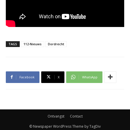
TAGS
112-Nieuws
Dordrecht
Facebook
X
WhatsApp
Ontvangst
Contact
© Newspaper WordPress Theme by TagDiv