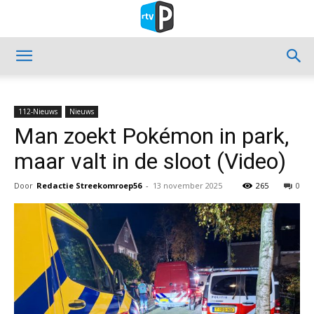
112-Nieuws
Nieuws
Man zoekt Pokémon in park,
maar valt in de sloot (Video)
Door
Redactie Streekomroep56
-
13 november 2025
265
0