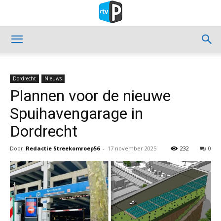
Dordrecht
Nieuws
Plannen voor de nieuwe
Spuihavengarage in
Dordrecht
Door
Redactie Streekomroep56
-
17 november 2025
232
0