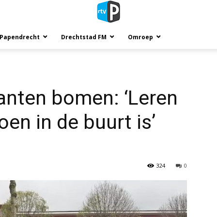
 Papendrecht
Drechtstad FM
Omroep
anten bomen: ‘Leren
oen in de buurt is’
324
0