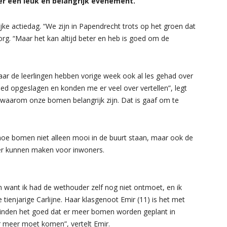
eer een leuk en belangrijk evenement.”
jke actiedag. “We zijn in Papendrecht trots op het groen dat
rg. “Maar het kan altijd beter en heb is goed om de
r de leerlingen hebben vorige week ook al les gehad over
ed opgeslagen en konden me er veel over vertellen”, legt
 waarom onze bomen belangrijk zijn. Dat is gaaf om te
hoe bomen niet alleen mooi in de buurt staan, maar ook de
der kunnen maken voor inwoners.
n want ik had de wethouder zelf nog niet ontmoet, en ik
tienjarige Carlijne. Haar klasgenoot Emir (11) is het met
vinden het goed dat er meer bomen worden geplant in
 er meer moet komen”, vertelt Emir.