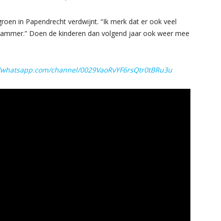
groen in Papendrecht verdwijnt. “Ik merk dat er ook veel
 jammer.” Doen de kinderen dan volgend jaar ook weer mee
//whatsapp.com/channel/0029VaoRvYF6rsQtr0tBRu3u