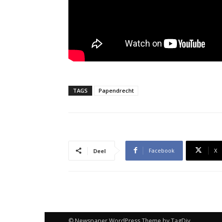
TAGS
Papendrecht
Facebook
X
Deel
© Newspaper WordPress Theme by TagDiv