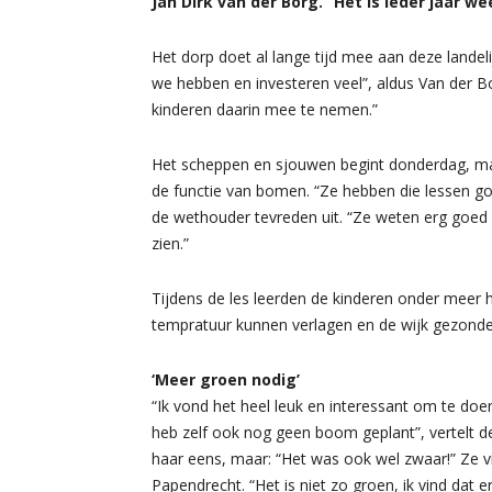
Jan Dirk van der Borg. “Het is ieder jaar w
Het dorp doet al lange tijd mee aan deze landeli
we hebben en investeren veel”, aldus Van der Bo
kinderen daarin mee te nemen.”
Het scheppen en sjouwen begint donderdag, maa
de functie van bomen. “Ze hebben die lessen go
de wethouder tevreden uit. “Ze weten erg goed
zien.”
Tijdens de les leerden de kinderen onder meer 
tempratuur kunnen verlagen en de wijk gezon
‘Meer groen nodig’
“Ik vond het heel leuk en interessant om te doe
heb zelf ook nog geen boom geplant”, vertelt de 
haar eens, maar: “Het was ook wel zwaar!” Ze 
Papendrecht. “Het is niet zo groen, ik vind dat