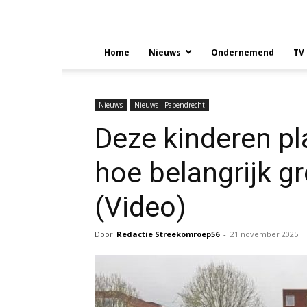
Home
Nieuws
Ondernemend
TV
Nieuws
Nieuws - Papendrecht
Deze kinderen pl
hoe belangrijk gr
(Video)
Door
Redactie Streekomroep56
-
21 november 2025