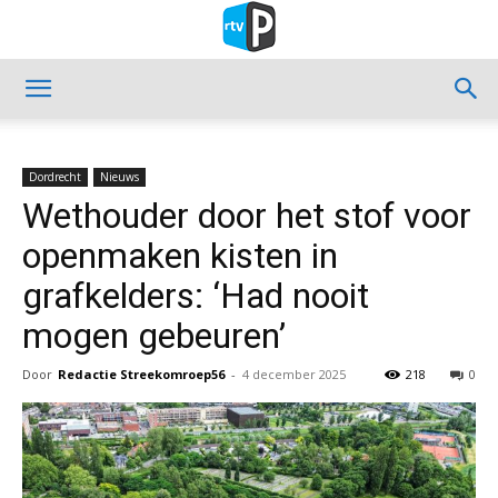
Dordrecht
Nieuws
Wethouder door het stof voor
openmaken kisten in
grafkelders: ‘Had nooit
mogen gebeuren’
Door
Redactie Streekomroep56
-
4 december 2025
218
0