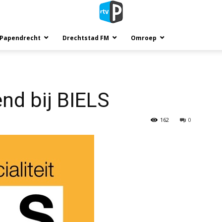
 Papendrecht
Drechtstad FM
Omroep
nd bij BIELS
162
0