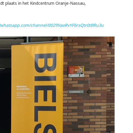
ndt plaats in het Kindcentrum Oranje-Nassau,
//whatsapp.com/channel/0029VaoRvYF6rsQtr0tBRu3u