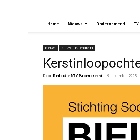
Home
Nieuws
Ondernemend
TV
Nieuws
Nieuws - Papendrecht
Kerstinloopochte
Door
Redactie RTV Papendrecht
-
9 december 2025