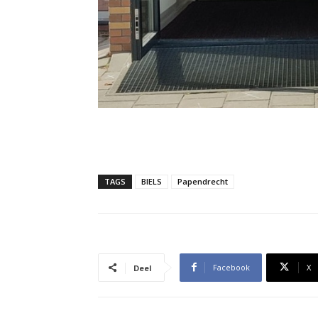
TAGS
BIELS
Papendrecht
Facebook
X
Deel