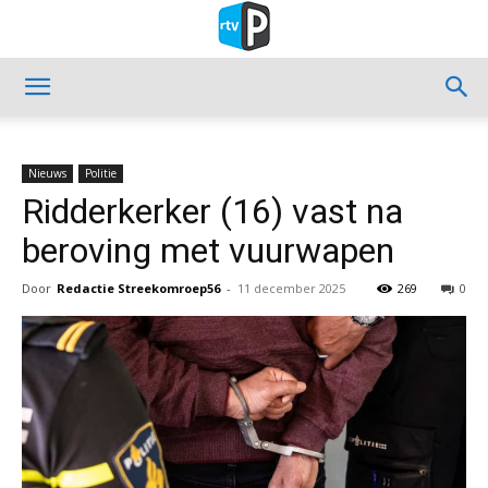
Nieuws
Politie
Ridderkerker (16) vast na
beroving met vuurwapen
Door
Redactie Streekomroep56
-
11 december 2025
269
0