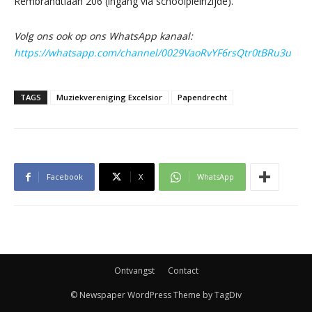
Rembrandtlaan 206 (ingang via schoolpleinzijde).
Volg ons ook op ons WhatsApp kanaal:
https://whatsapp.com/channel/0029VaoRvYF6rsQtr0tBRu3u
TAGS
Muziekvereniging Excelsior
Papendrecht
Facebook
X
WhatsApp
Ontvangst
Contact
© Newspaper WordPress Theme by TagDiv