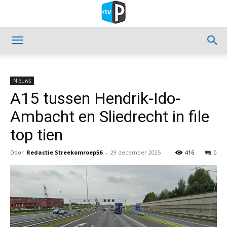
Nieuws
A15 tussen Hendrik-Ido-
Ambacht en Sliedrecht in file
top tien
Door
Redactie Streekomroep56
-
29 december 2025
416
0