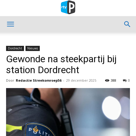
Dordrecht
Nieuws
Gewonde na steekpartij bij
station Dordrecht
Door
Redactie Streekomroep56
-
29 december 2025
388
0