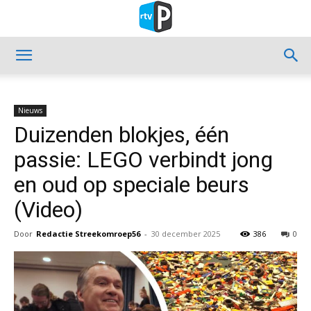
Nieuws
Duizenden blokjes, één
passie: LEGO verbindt jong
en oud op speciale beurs
(Video)
Door
Redactie Streekomroep56
-
30 december 2025
386
0