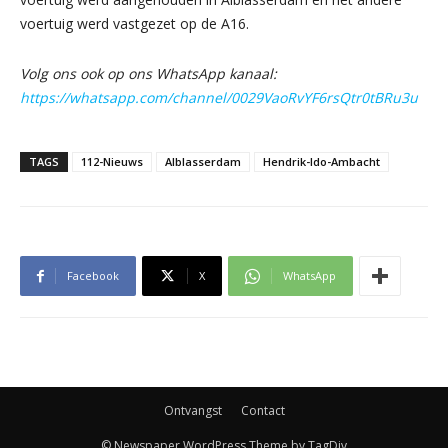
voertuig werd vastgezet op de A16.
Volg ons ook op ons WhatsApp kanaal:
https://whatsapp.com/channel/0029VaoRvYF6rsQtr0tBRu3u
TAGS
112-Nieuws
Alblasserdam
Hendrik-Ido-Ambacht
Facebook
X
WhatsApp
Ontvangst
Contact
© Newspaper WordPress Theme by TagDiv