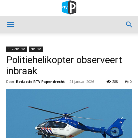
112-Nieuws
Nieuws
Politiehelikopter observeert
inbraak
Door
Redactie RTV Papendrecht
-
21 januari 2026
288
0