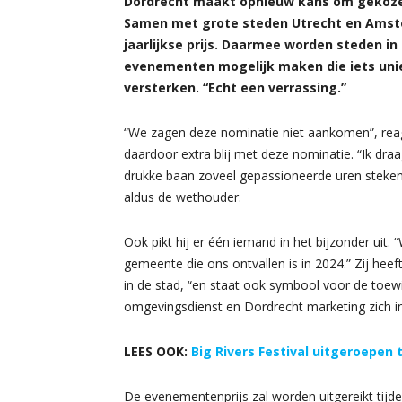
Dordrecht maakt opnieuw kans om gekozen
Samen met grote steden Utrecht en Amst
jaarlijkse prijs. Daarmee worden steden in
evenementen mogelijk maken die iets uni
versterken. “Echt een verrassing.”
“We zagen deze nominatie niet aankomen”, reag
daardoor extra blij met deze nominatie. “Ik draa
drukke baan zoveel gepassioneerde uren steken
aldus de wethouder.
Ook pikt hij er één iemand in het bijzonder uit
gemeente die ons ontvallen is in 2024.” Zij he
in de stad, “en staat ook symbool voor de toe
omgevingsdienst en Dordrecht marketing zich 
LEES OOK:
Big Rivers Festival uitgeroepe
De evenementenprijs zal worden uitgereikt tij