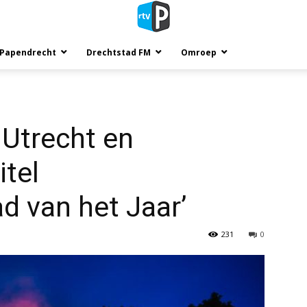
 Papendrecht
Drechtstad FM
Omroep
 Utrecht en
tel
d van het Jaar’
231
0