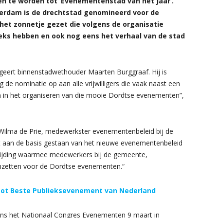
 te worden tot ‘Evenementenstad van het Jaar’.
erdam is de drechtstad genomineerd voor de
 het zonnetje gezet die volgens de organisatie
eks hebben en ook nog eens het verhaal van de stad
eert binnenstadwethouder Maarten Burggraaf. Hij is
g de nominatie op aan alle vrijwilligers die vaak naast een
 in het organiseren van die mooie Dordtse evenementen”,
. “Wilma de Prie, medewerkster evenementenbeleid bij de
eft aan de basis gestaan van het nieuwe evenementenbeleid
wijding waarmee medewerkers bij de gemeente,
inzetten voor de Dordtse evenementen.“
n tot Beste Publieksevenement van Nederland
dens het Nationaal Congres Evenementen 9 maart in