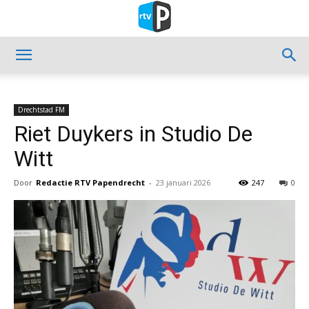
Drechtstad FM
Riet Duykers in Studio De
Witt
Door
Redactie RTV Papendrecht
-
23 januari 2026
247
0