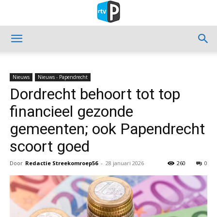
Nieuws
Nieuws - Papendrecht
Dordrecht behoort tot top
financieel gezonde
gemeenten; ook Papendrecht
scoort goed
Door
Redactie Streekomroep56
-
28 januari 2026
260
0