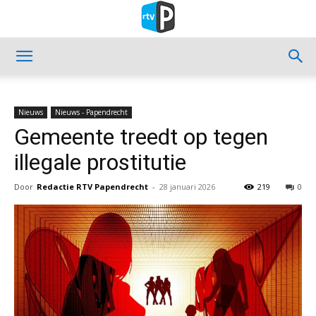
Nieuws
Nieuws - Papendrecht
Gemeente treedt op tegen
illegale prostitutie
Door
Redactie RTV Papendrecht
-
28 januari 2026
219
0