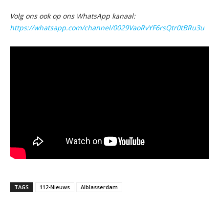
Volg ons ook op ons WhatsApp kanaal:
https://whatsapp.com/channel/0029VaoRvYF6rsQtr0tBRu3u
TAGS
112-Nieuws
Alblasserdam