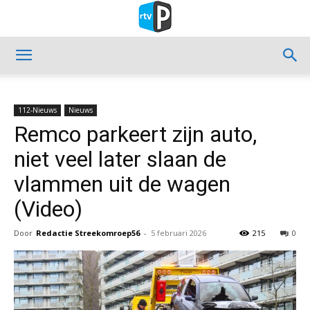
112-Nieuws
Nieuws
Remco parkeert zijn auto,
niet veel later slaan de
vlammen uit de wagen
(Video)
Door
Redactie Streekomroep56
-
5 februari 2026
215
0