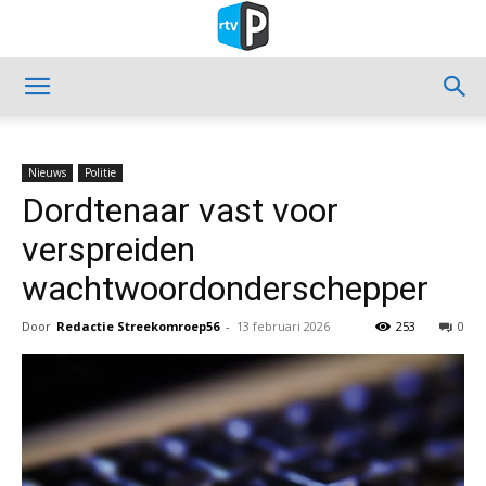
Nieuws
Politie
Dordtenaar vast voor
verspreiden
wachtwoordonderschepper
Door
Redactie Streekomroep56
-
13 februari 2026
253
0