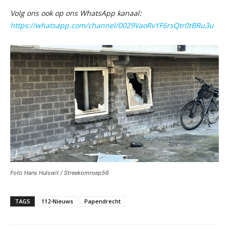
Volg ons ook op ons WhatsApp kanaal:
https://whatsapp.com/channel/0029VaoRvYF6rsQtr0tBRu3u
Foto Hans Hulswit / Streekomroep56
TAGS
112-Nieuws
Papendrecht