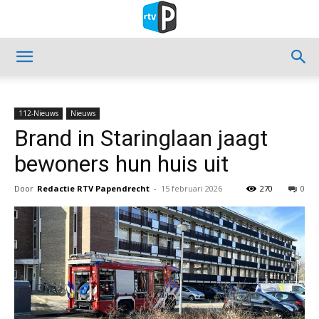
112-Nieuws
Nieuws
Brand in Staringlaan jaagt
bewoners hun huis uit
Door
Redactie RTV Papendrecht
-
15 februari 2026
270
0