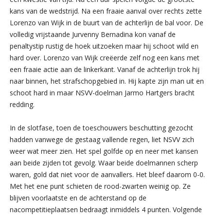
kans van de wedstrijd. Na een fraaie aanval over rechts zette
Lorenzo van Wijk in de buurt van de achterlijn de bal voor. De
volledig vrijstaande Jurvenny Bernadina kon vanaf de
penaltystip rustig de hoek uitzoeken maar hij schoot wild en
hard over. Lorenzo van Wijk creëerde zelf nog een kans met
een fraaie actie aan de linkerkant. Vanaf de achterlijn trok hij
naar binnen, het strafschopgebied in. Hij kapte zijn man uit en
schoot hard in maar NSVV-doelman Jarmo Hartgers bracht
redding.
In de slotfase, toen de toeschouwers beschutting gezocht
hadden vanwege de gestaag vallende regen, liet NSVV zich
weer wat meer zien. Het spel golfde op en neer met kansen
aan beide zijden tot gevolg. Waar beide doelmannen scherp
waren, gold dat niet voor de aanvallers. Het bleef daarom 0-0.
Met het ene punt schieten de rood-zwarten weinig op. Ze
blijven voorlaatste en de achterstand op de
nacompetitieplaatsen bedraagt inmiddels 4 punten. Volgende