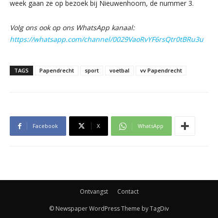
week gaan ze op bezoek bij Nieuwenhoorn, de nummer 3.
Volg ons ook op ons WhatsApp kanaal:
https://whatsapp.com/channel/0029VaoRvYF6rsQtr0tBRu3u
TAGS
Papendrecht
sport
voetbal
vv Papendrecht
Facebook
X
WhatsApp
Ontvangst
Contact
© Newspaper WordPress Theme by TagDiv