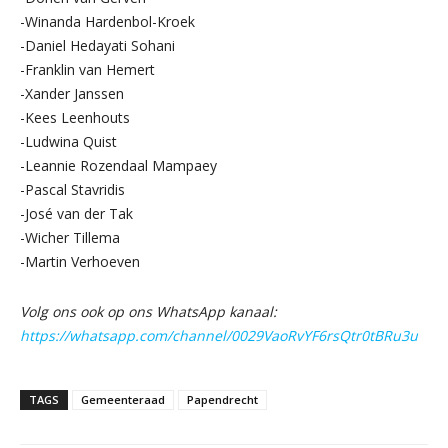
-Winanda Hardenbol-Kroek
-Daniel Hedayati Sohani
-Franklin van Hemert
-Xander Janssen
-Kees Leenhouts
-Ludwina Quist
-Leannie Rozendaal Mampaey
-Pascal Stavridis
-José van der Tak
-Wicher Tillema
-Martin Verhoeven
Volg ons ook op ons WhatsApp kanaal:
https://whatsapp.com/channel/0029VaoRvYF6rsQtr0tBRu3u
TAGS
Gemeenteraad
Papendrecht