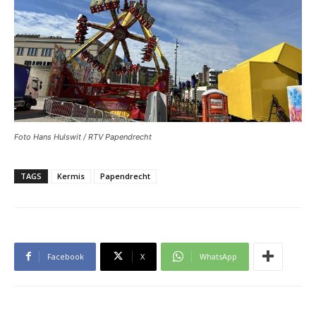
Foto Hans Hulswit / RTV Papendrecht
TAGS
Kermis
Papendrecht
Facebook
X
WhatsApp