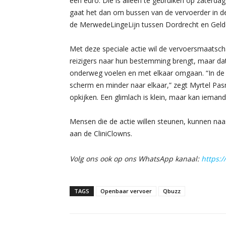
één euro. Die is alleen te gebruiken op zaterda
gaat het dan om bussen van de vervoerder in 
de MerwedeLingeLijn tussen Dordrecht en Gel
Met deze speciale actie wil de vervoersmaatscha
reizigers naar hun bestemming brengt, maar dat
onderweg voelen en met elkaar omgaan. “In de b
scherm en minder naar elkaar,” zegt Myrtel Pa
opkijken. Een glimlach is klein, maar kan iema
Mensen die de actie willen steunen, kunnen na
aan de CliniClowns.
Volg ons ook op ons WhatsApp kanaal:
https:
TAGS
Openbaar vervoer
Qbuzz