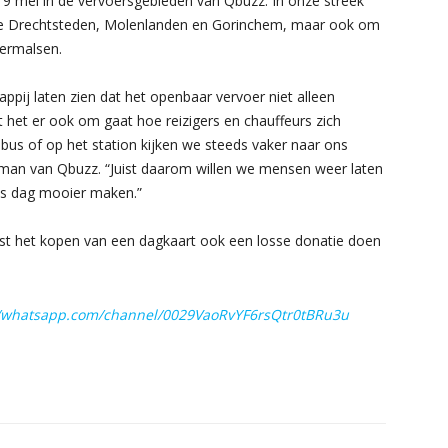
g 9 mei in de vervoersgebieden van Qbuzz. In onze streek
de Drechtsteden, Molenlanden en Gorinchem, maar ook om
dermalsen.
ppij laten zien dat het openbaar vervoer niet alleen
 het er ook om gaat hoe reizigers en chauffeurs zich
us of op het station kijken we steeds vaker naar ons
sman van Qbuzz. “Juist daarom willen we mensen weer laten
nds dag mooier maken.”
ast het kopen van een dagkaart ook een losse donatie doen
//whatsapp.com/channel/0029VaoRvYF6rsQtr0tBRu3u