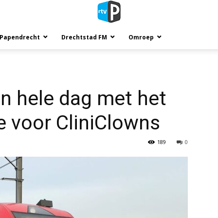
 Papendrecht
Drechtstad FM
Omroep
n hele dag met het
ie voor CliniClowns
189
0