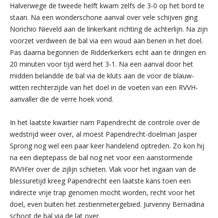
Halverwege de tweede helft kwam zelfs de 3-0 op het bord te
staan. Na een wonderschone aanval over vele schijven ging
Norichio Nieveld aan de linkerkant richting de achterlijn. Na zijn
voorzet verdween de bal via een woud aan benen in het doel.
Pas daarna begonnen de Ridderkerkers echt aan te dringen en
20 minuten voor tijd werd het 3-1. Na een aanval door het
midden belandde de bal via de kluts aan de voor de blauw-
witten rechterzijde van het doel in de voeten van een RVVH-
aanvaller die de verre hoek vond.
In het laatste kwartier nam Papendrecht de controle over de
wedstrijd weer over, al moest Papendrecht-doelman Jasper
Sprong nog wel een paar keer handelend optreden. Zo kon hij
na een dieptepass de bal nog net voor een aanstormende
RVVH’er over de zijlijn schieten. Vlak voor het ingaan van de
blessuretijd kreeg Papendrecht een laatste kans toen een
indirecte vrije trap genomen mocht worden, recht voor het
doel, even buiten het zestienmetergebied. Jurvenny Bernadina
schoot de bal via de lat over.