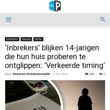
Dordrecht
Nieuws
Politie
‘Inbrekers’ blijken 14-jarigen
die hun huis proberen te
ontglippen: ‘Verkeerde timing’
Door
Redactie Streekomroep56
-
8 mei 2026
366
0