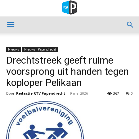
Nieuws
Nieuws - Papendrecht
Drechtstreek geeft ruime
voorsprong uit handen tegen
koploper Pelikaan
Door
Redactie RTV Papendrecht
-
9 mei 2026
367
0