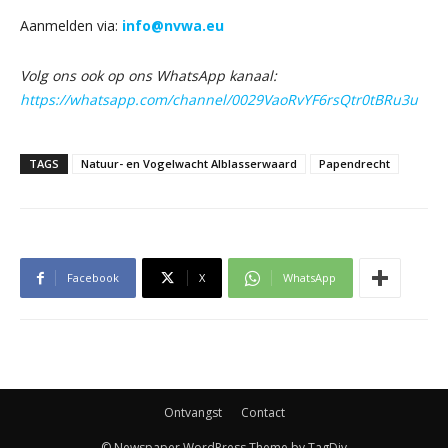
Aanmelden via:
info@nvwa.eu
Volg ons ook op ons WhatsApp kanaal:
https://whatsapp.com/channel/0029VaoRvYF6rsQtr0tBRu3u
TAGS
Natuur- en Vogelwacht Alblasserwaard
Papendrecht
Facebook
X
WhatsApp
Ontvangst
Contact
© Newspaper WordPress Theme by TagDiv