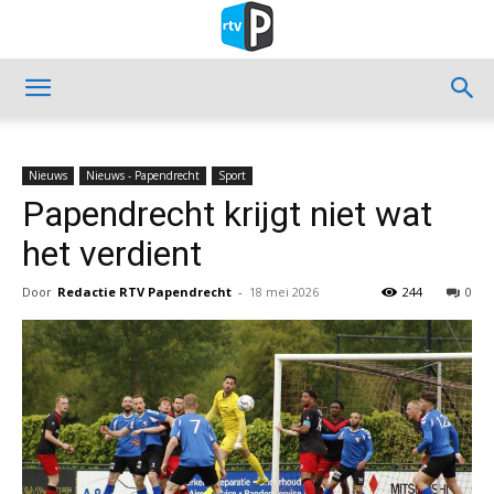
Nieuws
Nieuws - Papendrecht
Sport
Papendrecht krijgt niet wat
het verdient
Door
Redactie RTV Papendrecht
-
18 mei 2026
244
0