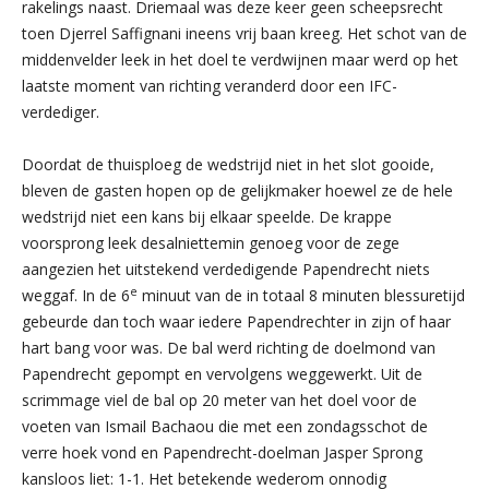
rakelings naast. Driemaal was deze keer geen scheepsrecht
toen Djerrel Saffignani ineens vrij baan kreeg. Het schot van de
middenvelder leek in het doel te verdwijnen maar werd op het
laatste moment van richting veranderd door een IFC-
verdediger.
Doordat de thuisploeg de wedstrijd niet in het slot gooide,
bleven de gasten hopen op de gelijkmaker hoewel ze de hele
wedstrijd niet een kans bij elkaar speelde. De krappe
voorsprong leek desalniettemin genoeg voor de zege
aangezien het uitstekend verdedigende Papendrecht niets
e
weggaf. In de 6
minuut van de in totaal 8 minuten blessuretijd
gebeurde dan toch waar iedere Papendrechter in zijn of haar
hart bang voor was. De bal werd richting de doelmond van
Papendrecht gepompt en vervolgens weggewerkt. Uit de
scrimmage viel de bal op 20 meter van het doel voor de
voeten van Ismail Bachaou die met een zondagsschot de
verre hoek vond en Papendrecht-doelman Jasper Sprong
kansloos liet: 1-1. Het betekende wederom onnodig