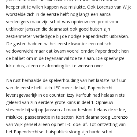
keeper uit te willen kappen wat mislukte. Ook Lorenzo van Wijk
worstelde zich in de eerste helft nog langs een aantal
verdedigers maar zijn schot was opnieuw een prooi voor
uitblinker Janssen die daarnaast ook goed buiten zijn
zestienmeter verdedigde bij de nodige Papendrecht-uitbraken.
De gasten hadden na het eerste kwartier een optisch
veldoverwicht maar dat kwam vooral omdat Papendrecht hen
de bal liet om in de tegenaanval toe te slaan. Die speelwijze
lukte dus, alleen de afronding liet te wensen over.
Na rust herhaalde de spelverhouding van het laatste half uur
van de eerste helft zich. IFC meer de bal, Papendrecht
levensgevaarlijk in de counter. Izzy Karfouh had helaas niets
geleerd van zijn eerdere grote kans in deel 1. Opnieuw
stevende hij vrij op Janssen af maar besloot helaas dezelfde,
mislukte, passeeractie in te zetten. Kort daarna toog Lorenzo
van Wijk geheel alleen op het IFC-doel af. Tot ontzetting van
het Papendrechtse thuispubliek vloog zijn harde schot