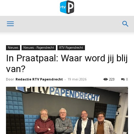
Nieuws
Nieuws - Papendrecht
RTV Papendrecht
In Praatpaal: Waar word jij blij
van?
Door
Redactie RTV Papendrecht
-
19 mei 2026
223
0