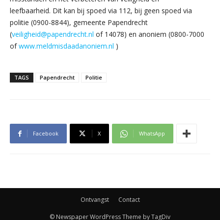
leefbaarheid. Dit kan bij spoed via 112, bij geen spoed via
politie (0900-8844), gemeente Papendrecht
(
veiligheid@papendrecht.nl
of 14078) en anoniem (0800-7000
of
www.meldmisdaadanoniem.nl
)
TAGS
Papendrecht
Politie
Facebook
X
WhatsApp
Ontvangst
Contact
© Newspaper WordPress Theme by TagDiv