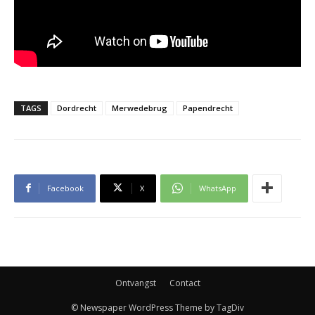
TAGS
Dordrecht
Merwedebrug
Papendrecht
Facebook
X
WhatsApp
Ontvangst
Contact
© Newspaper WordPress Theme by TagDiv