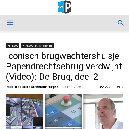
Nieuws
Nieuws - Papendrecht
Iconisch brugwachtershuisje
Papendrechtsebrug verdwijnt
(Video): De Brug, deel 2
Door
Redactie Streekomroep56
-
23 mei 2026
277
0