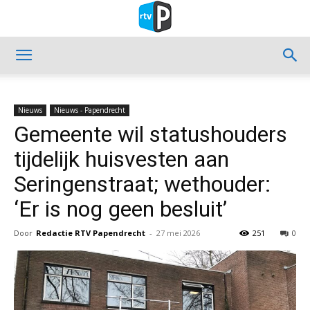
Nieuws
Nieuws - Papendrecht
Gemeente wil statushouders
tijdelijk huisvesten aan
Seringenstraat; wethouder:
‘Er is nog geen besluit’
Door
Redactie RTV Papendrecht
-
27 mei 2026
251
0