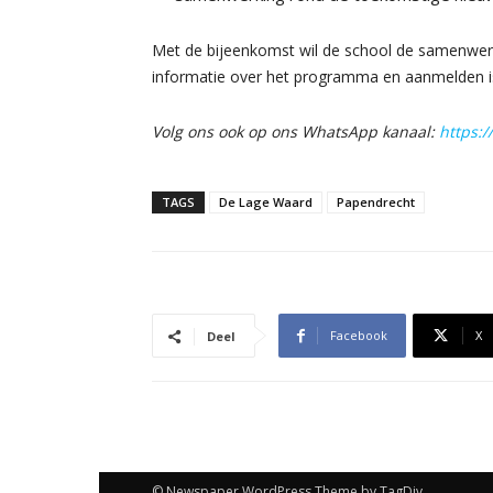
Met de bijeenkomst wil de school de samenwerk
informatie over het programma en aanmelden i
Volg ons ook op ons WhatsApp kanaal:
https:
TAGS
De Lage Waard
Papendrecht
Facebook
X
Deel
© Newspaper WordPress Theme by TagDiv