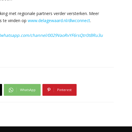
ing met regionale partners verder versterken. Meer
s te vinden op
www.delagewaard.nl/dlwconnect
.
//whatsapp.com/channel/0029VaoRvYF6rsQtr0tBRu3u
WhatsApp
Pinterest