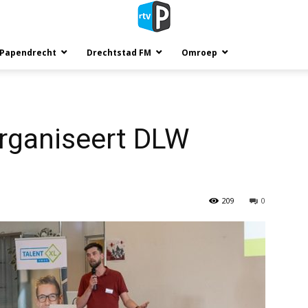
 Papendrecht
Drechtstad FM
Omroep
rganiseert DLW
209
0