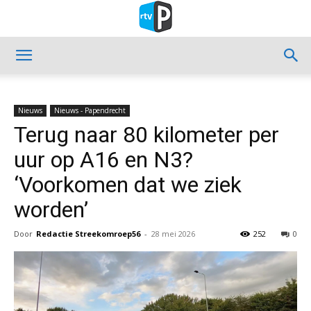
Nieuws
Nieuws - Papendrecht
Terug naar 80 kilometer per
uur op A16 en N3?
‘Voorkomen dat we ziek
worden’
Door
Redactie Streekomroep56
-
28 mei 2026
252
0