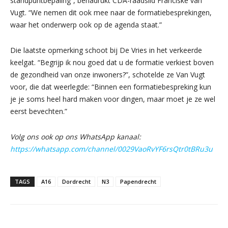
standpuntbepaling”, benadrukt CDA-raadslid Franciske van
Vugt. “We nemen dit ook mee naar de formatiebesprekingen,
waar het onderwerp ook op de agenda staat.”
Die laatste opmerking schoot bij De Vries in het verkeerde
keelgat. “Begrijp ik nou goed dat u de formatie verkiest boven
de gezondheid van onze inwoners?”, schotelde ze Van Vugt
voor, die dat weerlegde: “Binnen een formatiebespreking kun
je je soms heel hard maken voor dingen, maar moet je ze wel
eerst bevechten.”
Volg ons ook op ons WhatsApp kanaal:
https://whatsapp.com/channel/0029VaoRvYF6rsQtr0tBRu3u
TAGS
A16
Dordrecht
N3
Papendrecht