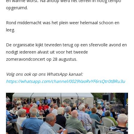
en warme worst. Na afloop werd het terrein in hoog tempo
opgeruimd.
Rond middernacht was het plein weer helemaal schoon en
leeg.
De organisatie kijkt tevreden terug op een sfeervolle avond en
nodigt iedereen alvast uit voor het tweede
zomeravondconcert op 28 augustus.
Volg ons ook op ons WhatsApp kanaal:
https://whatsapp.com/channel/0029VaoRvYF6rsQtr0tBRu3u