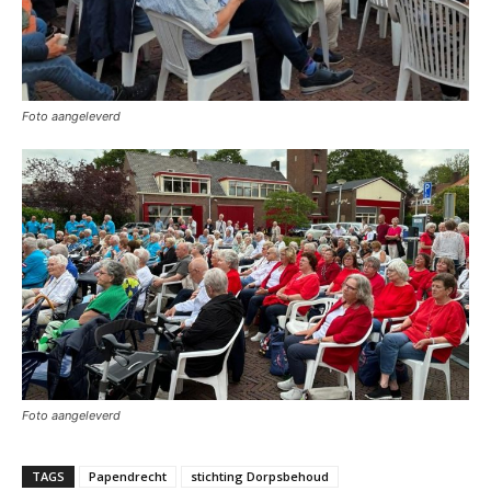
Foto aangeleverd
Foto aangeleverd
TAGS
Papendrecht
stichting Dorpsbehoud