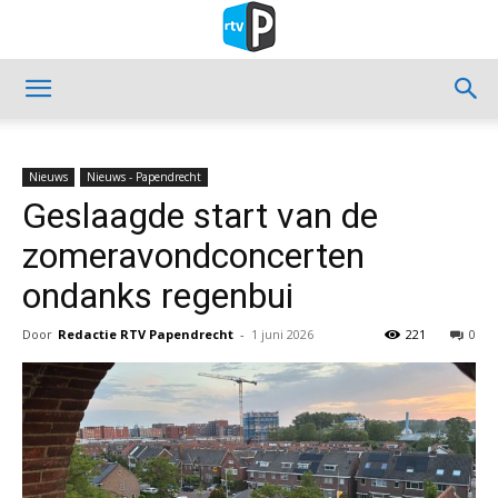
Nieuws
Nieuws - Papendrecht
Geslaagde start van de
zomeravondconcerten
ondanks regenbui
Door
Redactie RTV Papendrecht
-
1 juni 2026
221
0