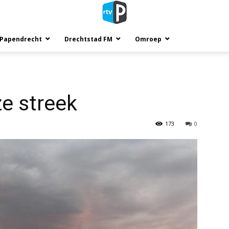
 Papendrecht
Drechtstad FM
Omroep
e streek
173
0