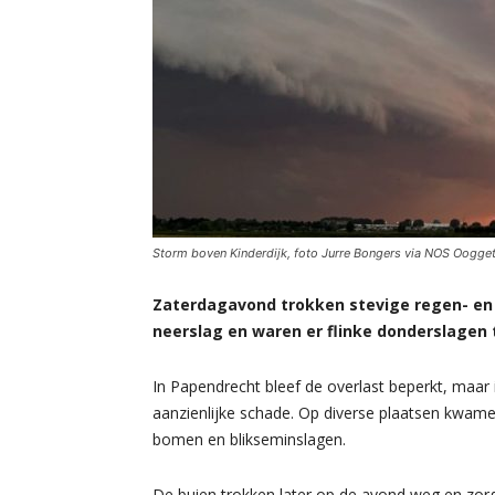
Storm boven Kinderdijk, foto Jurre Bongers via NOS Oogge
Zaterdagavond trokken stevige regen- en o
neerslag en waren er flinke donderslagen 
In Papendrecht bleef de overlast beperkt, maa
aanzienlijke schade. Op diverse plaatsen kwa
bomen en blikseminslagen.
De buien trokken later op de avond weg en zorg