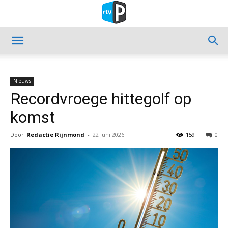
Nieuws
Recordvroege hittegolf op
komst
Door
Redactie Rijnmond
-
22 juni 2026
159
0