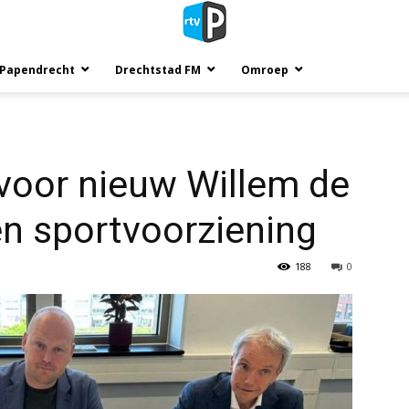
 Papendrecht
Drechtstad FM
Omroep
 voor nieuw Willem de
en sportvoorziening
188
0