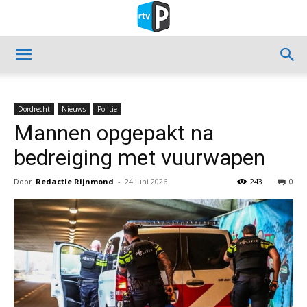
Dordrecht
Nieuws
Politie
Mannen opgepakt na
bedreiging met vuurwapen
Door
Redactie Rijnmond
-
24 juni 2026
243
0