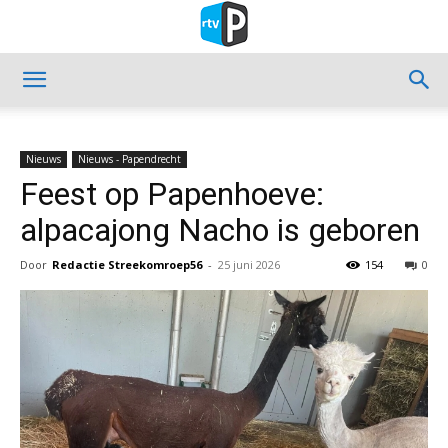
Nieuws
Nieuws - Papendrecht
Feest op Papenhoeve:
alpacajong Nacho is geboren
Door
Redactie Streekomroep56
-
25 juni 2026
154
0