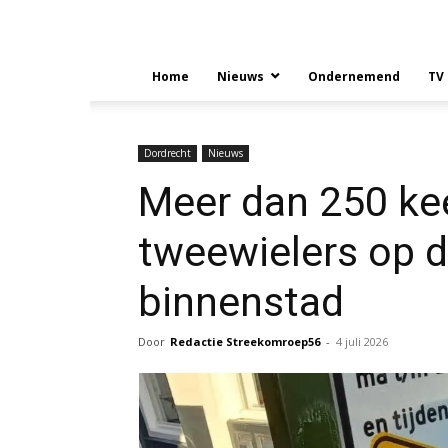
Home
Nieuws
Ondernemend
TV
Dordrecht
Nieuws
Meer dan 250 keer
tweewielers op d
binnenstad
Door
Redactie Streekomroep56
-
4 juli 2026