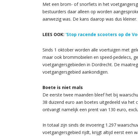
Met een brom- of snorfiets in het voetgangersg
bestuurders daar alleen op worden aangesproke
aanwezig was. De kans daarop was dus kleiner.
LEES OOK:
‘Stop racende scooters op de Voo
Sinds 1 oktober worden alle voertuigen met gel
maar ook brommobielen en speed-pedelecs, ger
voetgangersgebieden in Dordrecht. De maatrege
voetgangersgebied aankondigen.
Boete is niet mals
De eerste twee maanden bleef het bij waarschuw
38 duizend euro aan boetes uitgedeeld via het 
ontvangt namelijk een prent van 130 euro, exclu
In totaal zijn sinds de invoering 1.297 waarschu
voetgangersgebied rijdt, krijgt altijd eerst een