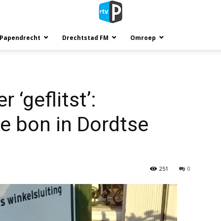
 Papendrecht
Drechtstad FM
Omroep
 ‘geflitst’:
e bon in Dordtse
251
0