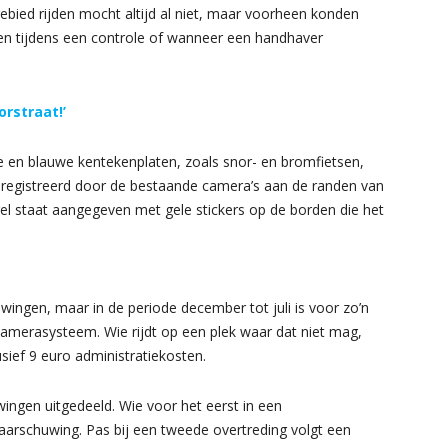
ebied rijden mocht altijd al niet, maar voorheen konden
n tijdens een controle of wanneer een handhaver
rstraat!’
e en blauwe kentekenplaten, zoals snor- en bromfietsen,
egistreerd door de bestaande camera’s aan de randen van
l staat aangegeven met gele stickers op de borden die het
ingen, maar in de periode december tot juli is voor zo’n
camerasysteem. Wie rijdt op een plek waar dat niet mag,
sief 9 euro administratiekosten.
wingen uitgedeeld. Wie voor het eerst in een
 waarschuwing. Pas bij een tweede overtreding volgt een