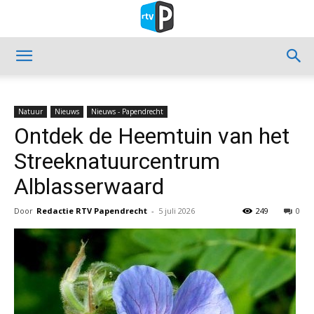
Natuur
Nieuws
Nieuws - Papendrecht
Ontdek de Heemtuin van het
Streeknatuurcentrum
Alblasserwaard
Door
Redactie RTV Papendrecht
-
5 juli 2026
249
0