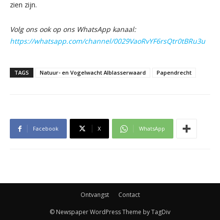
zien zijn.
Volg ons ook op ons WhatsApp kanaal:
https://whatsapp.com/channel/0029VaoRvYF6rsQtr0tBRu3u
TAGS
Natuur- en Vogelwacht Alblasserwaard
Papendrecht
Facebook
X
WhatsApp
Ontvangst
Contact
© Newspaper WordPress Theme by TagDiv