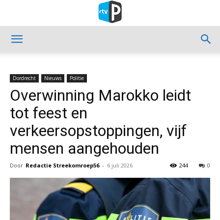
Dordrecht
Nieuws
Politie
Overwinning Marokko leidt
tot feest en
verkeersopstoppingen, vijf
mensen aangehouden
Door
Redactie Streekomroep56
-
6 juli 2026
244
0