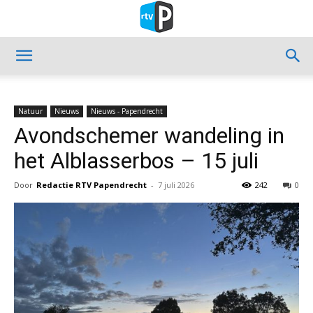
Natuur
Nieuws
Nieuws - Papendrecht
Avondschemer wandeling in
het Alblasserbos – 15 juli
Door
Redactie RTV Papendrecht
-
7 juli 2026
242
0