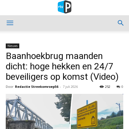
Nieuws
Baanhoekbrug maanden
dicht: hoge hekken en 24/7
beveiligers op komst (Video)
Door
Redactie Streekomroep56
-
7 juli 2026
252
0