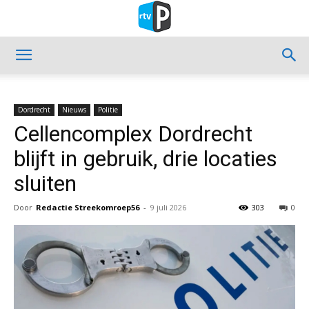
Dordrecht
Nieuws
Politie
Cellencomplex Dordrecht
blijft in gebruik, drie locaties
sluiten
Door
Redactie Streekomroep56
-
9 juli 2026
303
0