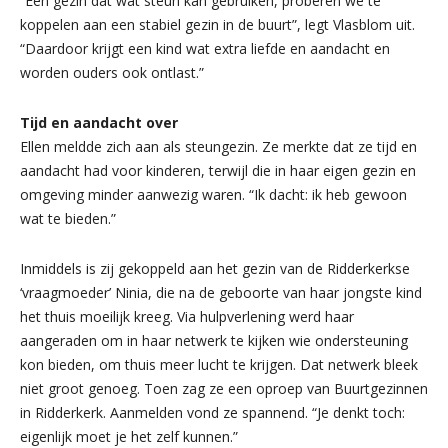
“Een gezin dat wat steun kan gebruiken, proberen we te
koppelen aan een stabiel gezin in de buurt”, legt Vlasblom uit.
“Daardoor krijgt een kind wat extra liefde en aandacht en
worden ouders ook ontlast.”
Tijd en aandacht over
Ellen meldde zich aan als steungezin. Ze merkte dat ze tijd en
aandacht had voor kinderen, terwijl die in haar eigen gezin en
omgeving minder aanwezig waren. “Ik dacht: ik heb gewoon
wat te bieden.”
Inmiddels is zij gekoppeld aan het gezin van de Ridderkerkse
‘vraagmoeder’ Ninia, die na de geboorte van haar jongste kind
het thuis moeilijk kreeg. Via hulpverlening werd haar
aangeraden om in haar netwerk te kijken wie ondersteuning
kon bieden, om thuis meer lucht te krijgen. Dat netwerk bleek
niet groot genoeg. Toen zag ze een oproep van Buurtgezinnen
in Ridderkerk. Aanmelden vond ze spannend. “Je denkt toch:
eigenlijk moet je het zelf kunnen.”