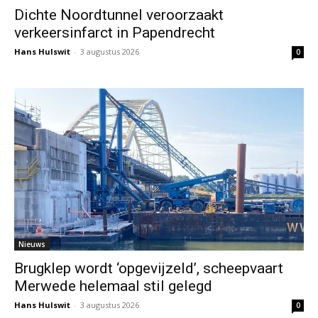
Dichte Noordtunnel veroorzaakt
verkeersinfarct in Papendrecht
Hans Hulswit
-
3 augustus 2026
0
Nieuws
Brugklep wordt ‘opgevijzeld’, scheepvaart
Merwede helemaal stil gelegd
Hans Hulswit
-
3 augustus 2026
0