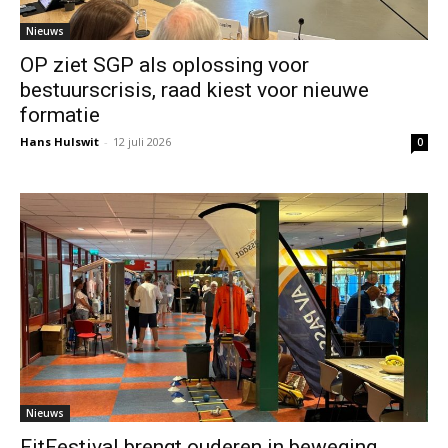
Nieuws
OP ziet SGP als oplossing voor
bestuurscrisis, raad kiest voor nieuwe
formatie
Hans Hulswit
-
12 juli 2026
0
Nieuws
FitFestival brengt ouderen in beweging