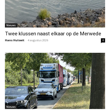
Nieuws
Twee klussen naast elkaar op de Merwede
Hans Hulswit
-
4 augustus 2026
0
Nieuws