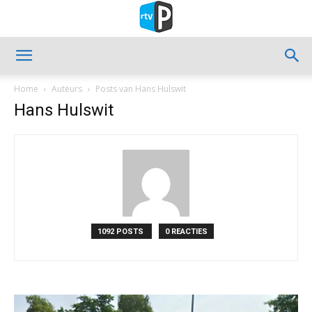
Home
Auteurs
Posts van Hans Hulswit
Hans Hulswit
1092 POSTS
0 REACTIES