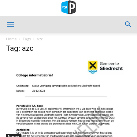
Home
Tags
Azc
Tag: azc
Nieuws